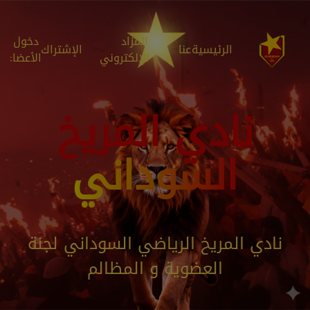
المزاد
دخول
الرئيسية
عنا
الإشتراك
الإلكتروني
الأعضاء
نادي المريخ
السوداني
نادي المريخ الرياضي السوداني لجنة
العضوية و المظالم